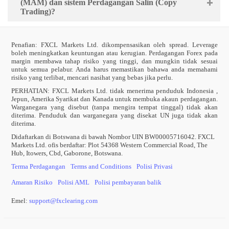
(MAM) dan sistem Perdagangan Salin (Copy
Trading)?
Penafian: FXCL Markets Ltd. dikompensasikan oleh spread. Leverage
boleh meningkatkan keuntungan atau kerugian. Perdagangan Forex pada
margin membawa tahap risiko yang tinggi, dan mungkin tidak sesuai
untuk semua pelabur. Anda harus memastikan bahawa anda memahami
risiko yang terlibat, mencari nasihat yang bebas jika perlu.
PERHATIAN:
FXCL Markets Ltd. tidak menerima penduduk Indonesia ,
Jepun, Amerika Syarikat dan Kanada untuk membuka akaun perdagangan.
Warganegara yang disebut (tanpa mengira tempat tinggal) tidak akan
diterima. Penduduk dan warganegara yang disekat UN juga tidak akan
diterima.
Didaftarkan di Botswana di bawah Nombor UIN BW00005716042. FXCL
Markets Ltd. ofis berdaftar: Plot 54368 Western Commercial Road, The
Hub, Itowers, Cbd, Gaborone, Botswana.
Terma Perdagangan
Terms and Conditions
Polisi Privasi
Amaran Risiko
Polisi AML
Polisi pembayaran balik
Emel:
support
@
fxclearing
.
com