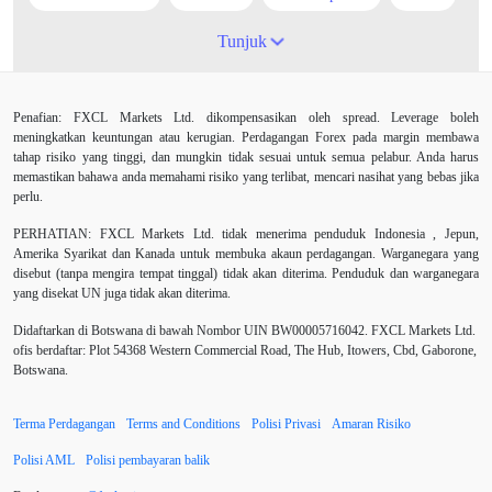
ATR
AUD
Akaun cent
Alexander Elder
Tunjuk
Ambil Keuntungan
Ambil Untung
Amerika Syarikat
Penafian: FXCL Markets Ltd. dikompensasikan oleh spread. Leverage boleh
Analisis teknikal
Android
Arah menaik
meningkatkan keuntungan atau kerugian. Perdagangan Forex pada margin membawa
tahap risiko yang tinggi, dan mungkin tidak sesuai untuk semua pelabur. Anda harus
Asian session
Australia
Average True Range
memastikan bahawa anda memahami risiko yang terlibat, mencari nasihat yang bebas jika
perlu.
Bank Pusat
Berdagang sendiri
Berhenti
PERHATIAN:
FXCL Markets Ltd. tidak menerima penduduk Indonesia , Jepun,
Amerika Syarikat dan Kanada untuk membuka akaun perdagangan. Warganegara yang
Berhenti Kerugian
Berhenti Rugi
Berita Forex
disebut (tanpa mengira tempat tinggal) tidak akan diterima. Penduduk dan warganegara
yang disekat UN juga tidak akan diterima.
BoE
Bollinger Bands
Brexit
Broker
Didaftarkan di Botswana di bawah Nombor UIN BW00005716042. FXCL Markets Ltd.
ofis berdaftar: Plot 54368 Western Commercial Road, The Hub, Itowers, Cbd, Gaborone,
Buy Limit
Buy Stop
CAD
CHF
Botswana.
COVID-19
CPI
Carta
Charles Dow
Terma Perdagangan
Terms and Conditions
Polisi Privasi
Amaran Risiko
Cherry Blossom
China
China Yuan
Polisi AML
Polisi pembayaran balik
Chinese Yuan
Correlation Matrix
D1
DXY