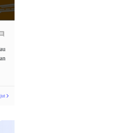
EUR
EUR / USD
EUR/AUD
EUR/USD
EURCHF
EURGBP
EURJPY
EURUSD
au
Elliott wave
Emas
an
Emosi
Euro
Expert Advisor
Expert Advisors
jut
Expert advisor
FOMC
FXCL
FXStreet
Fed
Fed Interest Rates
Fibonaci