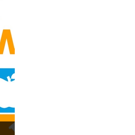
China Yuan
Chinese Yuan
Correlation Matrix
D1
DXY
Dagangan forex
DailyFX
Doji
Dolar AS
Dollar Australia
Donald Trump
Donald Trump Twitter
EA
EA Agresif
EA tester
ECB
ECN
ECN Copytrade
EMA