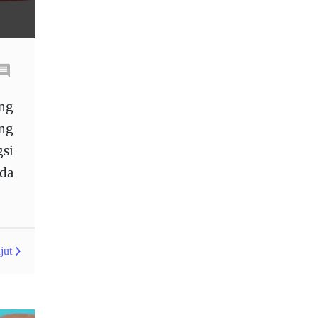
Jumlah dagangan
KDNK
Kalendar ekonomi
Kalender ekonomi
Kesatuan Eropah
ng
Kitaran pasaran
ng
si
Kondratiev wave
Korelasi
nda
LAK
London session
M15
M30
M5
MA 200
MAM
MT4
jut
Margin Call
Matawang
Memperkenalkan Broker