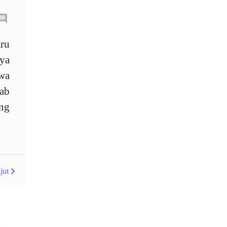
Australia
Average True Range
aru
ya
Bank Pusat
Berdagang sendiri
awa
Berhenti
Berhenti Kerugian
bab
Berhenti Rugi
Berita Forex
ang
BoE
Bollinger Bands
Brexit
Broker
Buy Limit
Buy Stop
jut
CAD
CHF
COVID-19
CPI
Carta
Charles Dow
Cherry Blossom
China