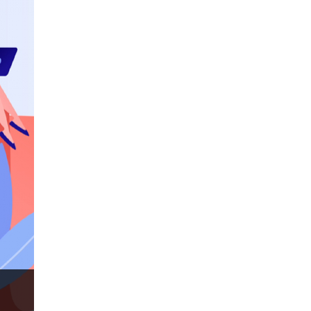
Fikiran perdagangan
Forex
Forex factory
Forex trading
ForexLive
GBP
GBP / JPY
GBP / USD
GBPJPY
GBPUSD
GDP
H1
H4
Henti Rugi
IB
ICO
IDR
Investing.com
Jack Schwager
Japanese candles
Jerman
Joe Biden
John Murphy