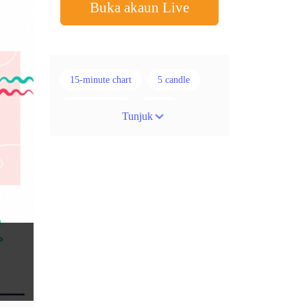
Buka akaun Live
15-minute chart
5 candle
50% stop loss
ADX
Tunjuk
ATR
AUD
Akaun cent
Alexander Elder
Ambil Keuntungan
Ambil Untung
Amerika Syarikat
Analisis teknikal
Android
Arah menaik
Asian session