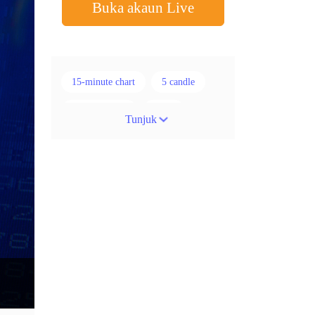
Buka akaun Live
15-minute chart
5 candle
50% stop loss
ADX
Tunjuk
ATR
AUD
Akaun cent
Alexander Elder
Ambil Keuntungan
Ambil Untung
Amerika Syarikat
Analisis teknikal
Android
Arah menaik
Asian session