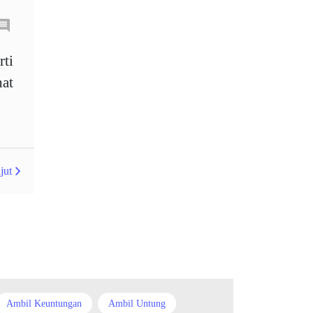
Australia
Average True Range
rti
at
Bank Pusat
Berdagang sendiri
Berhenti
Berhenti Kerugian
Berhenti Rugi
Berita Forex
BoE
Bollinger Bands
jut
Brexit
Broker
Buy Limit
Buy Stop
CAD
CHF
COVID-19
CPI
Carta
Charles Dow
Ambil Keuntungan
Ambil Untung
Cherry Blossom
China