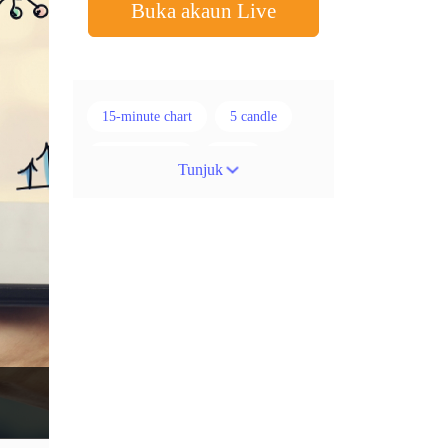
Buka akaun Live
15-minute chart
5 candle
50% stop loss
ADX
Tunjuk
ATR
AUD
Akaun cent
Alexander Elder
Ambil Keuntungan
Ambil Untung
Amerika Syarikat
Analisis teknikal
Android
Arah menaik
Asian session