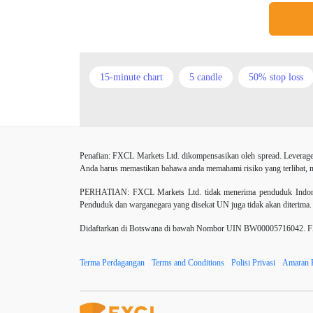
15-minute chart
5 candle
50% stop loss
Amerika Syarikat
Analisis teknikal
Andro
Berhenti
Berhenti Kerugian
Berhenti Rug
Penafian: FXCL Markets Ltd. dikompensasikan oleh spread. Leverage
CHF
COVID-19
CPI
Carta
C
Anda harus memastikan bahawa anda memahami risiko yang terlibat, me
Dagangan forex
DailyFX
Doji
Dola
PERHATIAN:
FXCL Markets Ltd. tidak menerima penduduk Indones
Penduduk dan warganegara yang disekat UN juga tidak akan diterima.
ECB
ECN
ECN Copytrade
EMA
Didaftarkan di Botswana di bawah Nombor UIN BW00005716042. FXCL
Elliott wave
Emas
Emosi
Euro
Terma Perdagangan
Terms and Conditions
Polisi Privasi
Amaran 
Fed Interest Rates
Fibonaci
Fikiran perd
GBPJPY
GBPUSD
GDP
H1