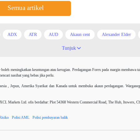
Semua artikel
ADX
ATR
AUD
Akaun cent
Alexander Elder
id
Arah menaik
Asian session
Australia
Average True 
Tunjuk
i
Berita Forex
BoE
Bollinger Bands
Brexit
Broke
 boleh meningkatkan keuntungan atau kerugian. Perdagangan Forex pada margin membawa tahap
harles Dow
Cherry Blossom
China
China Yuan
Chinese
ncari nasihat yang bebas jika perlu.
r AS
Dollar Australia
Donald Trump
Donald Trump Twitter
ia , Jepun, Amerika Syarikat dan Kanada untuk membuka akaun perdagangan. Warganegara 
EUR
EUR / USD
EUR/AUD
EUR/USD
EURCHF
 Markets Ltd. ofis berdaftar: Plot 54368 Western Commercial Road, The Hub, Itowers, C
Expert Advisor
Expert Advisors
Expert advisor
FOMC
Risiko
Polisi AML
Polisi pembayaran balik
agangan
Forex
Forex factory
Forex trading
ForexLive
H4
Henti Rugi
IB
ICO
IDR
Investing.com