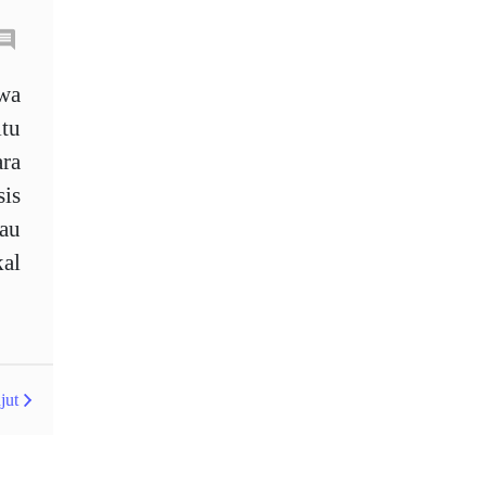
Australia
Average True Range
awa
itu
Bank Pusat
Berdagang sendiri
ara
Berhenti
Berhenti Kerugian
sis
Berhenti Rugi
Berita Forex
iau
kal
BoE
Bollinger Bands
Brexit
Broker
Buy Limit
Buy Stop
CAD
CHF
COVID-19
jut
CPI
Carta
Charles Dow
Cherry Blossom
China