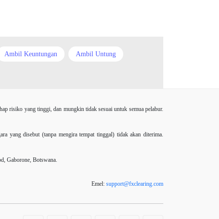
China Yuan
Chinese Yuan
Correlation Matrix
D1
Ambil Keuntungan
Ambil Untung
DXY
Dagangan forex
Range
Bank Pusat
Berdagang sendiri
DailyFX
Doji
Dolar AS
r
Buy Limit
Buy Stop
CAD
Dollar Australia
 risiko yang tinggi, dan mungkin tidak sesuai untuk semua pelabur.
 Yuan
Correlation Matrix
D1
DXY
Donald Trump
EA
EA Agresif
EA tester
yang disebut (tanpa mengira tempat tinggal) tidak akan diterima.
Donald Trump Twitter
EA
EURGBP
EURJPY
EURUSD
bd, Gaborone, Botswana.
EA Agresif
EA tester
FXCL
FXStreet
Fed
ECB
ECN
Emel:
support
@
fxclearing
.
com
GBP
GBP / JPY
GBP / USD
ECN Copytrade
EMA
Jack Schwager
Japanese candles
Jerman