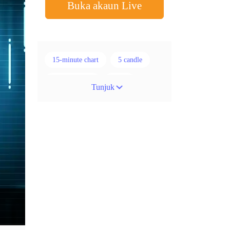
Buka akaun Live
15-minute chart
5 candle
50% stop loss
ADX
Tunjuk
ATR
AUD
Akaun cent
Alexander Elder
Ambil Keuntungan
Ambil Untung
Amerika Syarikat
Analisis teknikal
Android
Arah menaik
Asian session