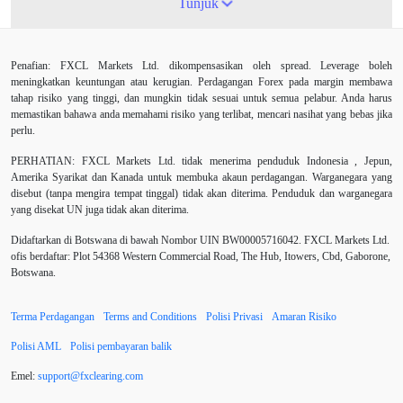
ATR
AUD
Akaun cent
Alexander Elder
Tunjuk
Ambil Keuntungan
Ambil Untung
Amerika Syarikat
Penafian: FXCL Markets Ltd. dikompensasikan oleh spread. Leverage boleh
Analisis teknikal
Android
Arah menaik
meningkatkan keuntungan atau kerugian. Perdagangan Forex pada margin membawa
tahap risiko yang tinggi, dan mungkin tidak sesuai untuk semua pelabur. Anda harus
Asian session
Australia
Average True Range
memastikan bahawa anda memahami risiko yang terlibat, mencari nasihat yang bebas jika
perlu.
Bank Pusat
Berdagang sendiri
Berhenti
PERHATIAN:
FXCL Markets Ltd. tidak menerima penduduk Indonesia , Jepun,
Amerika Syarikat dan Kanada untuk membuka akaun perdagangan. Warganegara yang
Berhenti Kerugian
Berhenti Rugi
Berita Forex
disebut (tanpa mengira tempat tinggal) tidak akan diterima. Penduduk dan warganegara
yang disekat UN juga tidak akan diterima.
BoE
Bollinger Bands
Brexit
Broker
Didaftarkan di Botswana di bawah Nombor UIN BW00005716042. FXCL Markets Ltd.
ofis berdaftar: Plot 54368 Western Commercial Road, The Hub, Itowers, Cbd, Gaborone,
Buy Limit
Buy Stop
CAD
CHF
Botswana.
COVID-19
CPI
Carta
Charles Dow
Terma Perdagangan
Terms and Conditions
Polisi Privasi
Amaran Risiko
Cherry Blossom
China
China Yuan
Polisi AML
Polisi pembayaran balik
Chinese Yuan
Correlation Matrix
D1
DXY
Emel:
support
@
fxclearing
.
com