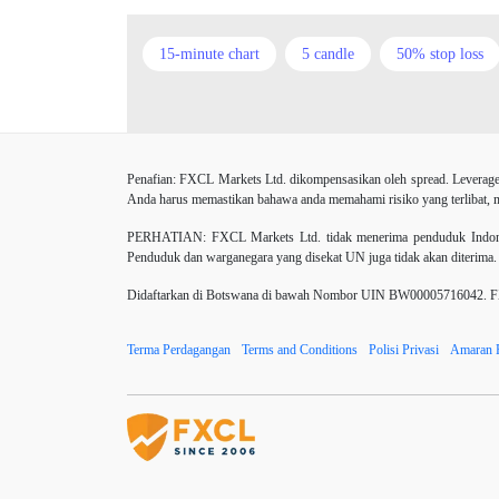
15-minute chart
5 candle
50% stop loss
Amerika Syarikat
Analisis teknikal
Andro
Berhenti
Berhenti Kerugian
Berhenti Rug
Penafian: FXCL Markets Ltd. dikompensasikan oleh spread. Leverage
CHF
COVID-19
CPI
Carta
C
Anda harus memastikan bahawa anda memahami risiko yang terlibat, me
Dagangan forex
DailyFX
Doji
Dola
PERHATIAN:
FXCL Markets Ltd. tidak menerima penduduk Indones
Penduduk dan warganegara yang disekat UN juga tidak akan diterima.
ECB
ECN
ECN Copytrade
EMA
Didaftarkan di Botswana di bawah Nombor UIN BW00005716042. FXCL
Elliott wave
Emas
Emosi
Euro
Terma Perdagangan
Terms and Conditions
Polisi Privasi
Amaran 
Fed Interest Rates
Fibonaci
Fikiran perd
GBPJPY
GBPUSD
GDP
H1
Joe Biden
John Murphy
Jumlah dagangan