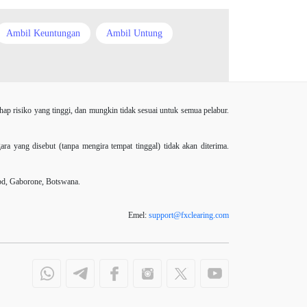
China Yuan
Chinese Yuan
Ambil Keuntungan
Ambil Untung
Correlation Matrix
D1
Range
Bank Pusat
Berdagang sendiri
DXY
Dagangan forex
r
Buy Limit
Buy Stop
CAD
 risiko yang tinggi, dan mungkin tidak sesuai untuk semua pelabur.
DailyFX
Doji
Dolar AS
 Yuan
Correlation Matrix
D1
DXY
Dollar Australia
EA
EA Agresif
EA tester
yang disebut (tanpa mengira tempat tinggal) tidak akan diterima.
Donald Trump
EURGBP
EURJPY
EURUSD
bd, Gaborone, Botswana.
Donald Trump Twitter
EA
FXCL
FXStreet
Fed
Emel:
support
@
fxclearing
.
com
EA Agresif
EA tester
GBP
GBP / JPY
GBP / USD
ECB
ECN
Jack Schwager
Japanese candles
Jerman
ECN Copytrade
EMA
n Eropah
Kitaran pasaran