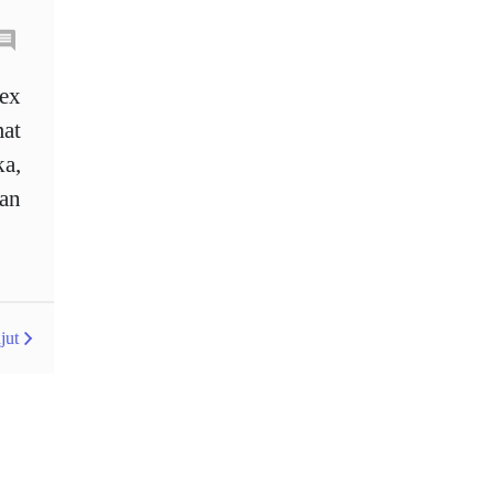
Australia
Average True Range
rex
mat
Bank Pusat
Berdagang sendiri
ka,
Berhenti
Berhenti Kerugian
an
Berhenti Rugi
Berita Forex
BoE
Bollinger Bands
Brexit
Broker
jut
Buy Limit
Buy Stop
CAD
CHF
COVID-19
CPI
Carta
Charles Dow
Cherry Blossom
China