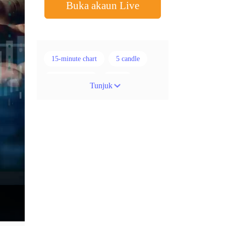
Buka akaun Live
15-minute chart
5 candle
50% stop loss
ADX
Tunjuk
ATR
AUD
Akaun cent
Alexander Elder
Ambil Keuntungan
Ambil Untung
Amerika Syarikat
Analisis teknikal
Android
Arah menaik
Asian session