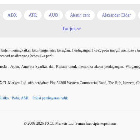
ADX
ATR
AUD
Akaun cent
Alexander Elder
id
Arah menaik
Asian session
Australia
Average True 
Tunjuk
i
Berita Forex
BoE
Bollinger Bands
Brexit
Broke
 boleh meningkatkan keuntungan atau kerugian. Perdagangan Forex pada margin membawa tahap
harles Dow
Cherry Blossom
China
China Yuan
Chinese
ncari nasihat yang bebas jika perlu.
r AS
Dollar Australia
Donald Trump
Donald Trump Twitter
ia , Jepun, Amerika Syarikat dan Kanada untuk membuka akaun perdagangan. Warganegara 
EUR
EUR / USD
EUR/AUD
EUR/USD
EURCHF
 Markets Ltd. ofis berdaftar: Plot 54368 Western Commercial Road, The Hub, Itowers, C
Expert Advisor
Expert Advisors
Expert advisor
FOMC
Risiko
Polisi AML
Polisi pembayaran balik
agangan
Forex
Forex factory
Forex trading
ForexLive
H4
Henti Rugi
IB
ICO
IDR
Investing.com
© 2006-2026 FXCL Markets Ltd. Semua hak cipta terpelihara.
KDNK
Kalendar ekonomi
Kalender ekonomi
Kesatua