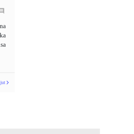
Australia
Average True Range
ana
ka
Bank Pusat
Berdagang sendiri
sa
Berhenti
Berhenti Kerugian
Berhenti Rugi
Berita Forex
BoE
Bollinger Bands
jut
Brexit
Broker
Buy Limit
Buy Stop
CAD
CHF
COVID-19
CPI
Carta
Charles Dow
Cherry Blossom
China