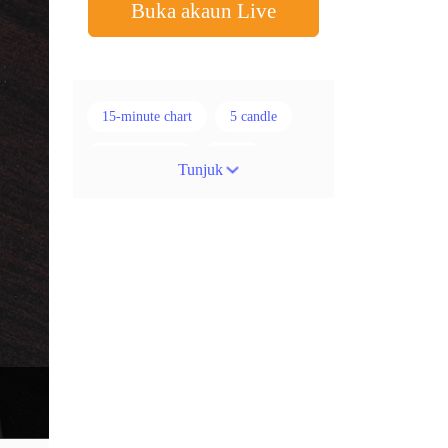
Buka akaun Live
15-minute chart
5 candle
50% stop loss
ADX
Tunjuk
ATR
AUD
Akaun cent
Alexander Elder
Ambil Keuntungan
Ambil Untung
Amerika Syarikat
Analisis teknikal
Android
Arah menaik
Asian session