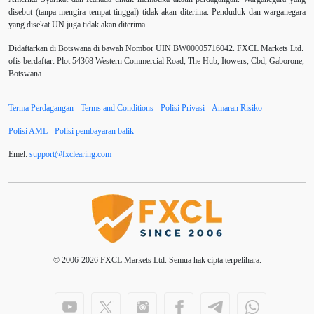
Berhenti Kerugian
Berhenti Rugi
Berita Forex
disebut (tanpa mengira tempat tinggal) tidak akan diterima. Penduduk dan warganegara
yang disekat UN juga tidak akan diterima.
BoE
Bollinger Bands
Brexit
Broker
Didaftarkan di Botswana di bawah Nombor UIN BW00005716042. FXCL Markets Ltd.
ofis berdaftar: Plot 54368 Western Commercial Road, The Hub, Itowers, Cbd, Gaborone,
Buy Limit
Buy Stop
CAD
CHF
Botswana.
COVID-19
CPI
Carta
Charles Dow
Terma Perdagangan
Terms and Conditions
Polisi Privasi
Amaran Risiko
Cherry Blossom
China
China Yuan
Polisi AML
Polisi pembayaran balik
Chinese Yuan
Correlation Matrix
D1
DXY
Emel:
support
@
fxclearing
.
com
Dagangan forex
DailyFX
Doji
Dolar AS
Dollar Australia
Donald Trump
Donald Trump Twitter
EA
EA Agresif
© 2006-2026 FXCL Markets Ltd. Semua hak cipta terpelihara.
EA tester
ECB
ECN
ECN Copytrade
EMA
EUR
EUR / USD
EUR/AUD