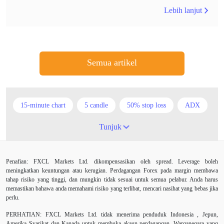
Lebih lanjut
Semua artikel
15-minute chart
5 candle
50% stop loss
ADX
ATR
AUD
Akaun cent
Alexander Elder
Tunjuk
Ambil Keuntungan
Ambil Untung
Amerika Syarikat
Penafian: FXCL Markets Ltd. dikompensasikan oleh spread. Leverage boleh
Analisis teknikal
Android
Arah menaik
meningkatkan keuntungan atau kerugian. Perdagangan Forex pada margin membawa
tahap risiko yang tinggi, dan mungkin tidak sesuai untuk semua pelabur. Anda harus
Asian session
Australia
Average True Range
memastikan bahawa anda memahami risiko yang terlibat, mencari nasihat yang bebas jika
perlu.
Bank Pusat
Berdagang sendiri
Berhenti
PERHATIAN:
FXCL Markets Ltd. tidak menerima penduduk Indonesia , Jepun,
Amerika Syarikat dan Kanada untuk membuka akaun perdagangan. Warganegara yang