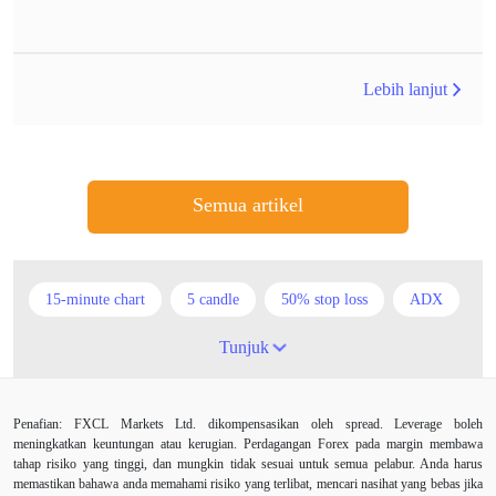
Lebih lanjut
Semua artikel
15-minute chart
5 candle
50% stop loss
ADX
ATR
AUD
Akaun cent
Alexander Elder
Tunjuk
Ambil Keuntungan
Ambil Untung
Amerika Syarikat
Penafian: FXCL Markets Ltd. dikompensasikan oleh spread. Leverage boleh
Analisis teknikal
Android
Arah menaik
meningkatkan keuntungan atau kerugian. Perdagangan Forex pada margin membawa
tahap risiko yang tinggi, dan mungkin tidak sesuai untuk semua pelabur. Anda harus
Asian session
Australia
Average True Range
memastikan bahawa anda memahami risiko yang terlibat, mencari nasihat yang bebas jika