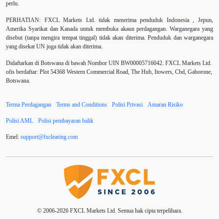
perlu.
Bank Pusat
Berdagang sendiri
Berhenti
PERHATIAN:
FXCL Markets Ltd. tidak menerima penduduk Indonesia , Jepun,
Amerika Syarikat dan Kanada untuk membuka akaun perdagangan. Warganegara yang
Berhenti Kerugian
Berhenti Rugi
Berita Forex
disebut (tanpa mengira tempat tinggal) tidak akan diterima. Penduduk dan warganegara
yang disekat UN juga tidak akan diterima.
BoE
Bollinger Bands
Brexit
Broker
Didaftarkan di Botswana di bawah Nombor UIN BW00005716042. FXCL Markets Ltd.
ofis berdaftar: Plot 54368 Western Commercial Road, The Hub, Itowers, Cbd, Gaborone,
Buy Limit
Buy Stop
CAD
CHF
Botswana.
COVID-19
CPI
Carta
Charles Dow
Terma Perdagangan
Terms and Conditions
Polisi Privasi
Amaran Risiko
Cherry Blossom
China
China Yuan
Polisi AML
Polisi pembayaran balik
Chinese Yuan
Correlation Matrix
D1
DXY
Emel:
support
@
fxclearing
.
com
Dagangan forex
DailyFX
Doji
Dolar AS
Dollar Australia
Donald Trump
Donald Trump Twitter
EA
EA Agresif
© 2006-2026 FXCL Markets Ltd. Semua hak cipta terpelihara.
EA tester
ECB
ECN
ECN Copytrade