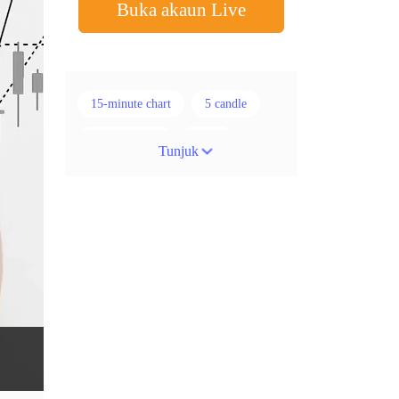
Buka akaun Live
15-minute chart
5 candle
50% stop loss
ADX
Tunjuk
ATR
AUD
Akaun cent
Alexander Elder
Ambil Keuntungan
Ambil Untung
Amerika Syarikat
Analisis teknikal
Android
Arah menaik
Asian session