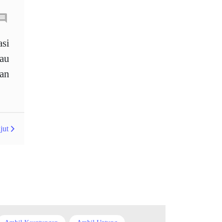
Australia
Average True Range
asi
au
Bank Pusat
Berdagang sendiri
an
Berhenti
Berhenti Kerugian
Berhenti Rugi
Berita Forex
BoE
Bollinger Bands
jut
Brexit
Broker
Buy Limit
Buy Stop
CAD
CHF
COVID-19
CPI
Carta
Charles Dow
Cherry Blossom
China