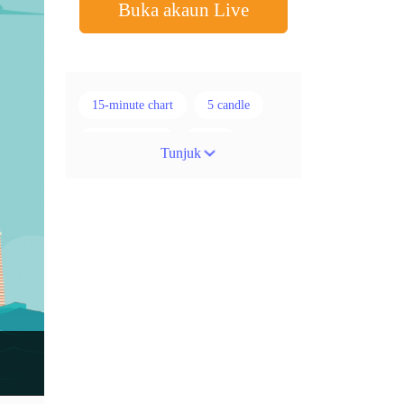
Buka akaun Live
15-minute chart
5 candle
50% stop loss
ADX
Tunjuk
ATR
AUD
Akaun cent
Alexander Elder
Ambil Keuntungan
Ambil Untung
Amerika Syarikat
Analisis teknikal
Android
Arah menaik
Asian session