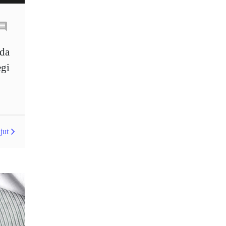
EUR
EUR / USD
EUR/AUD
EUR/USD
EURCHF
EURGBP
da
EURJPY
EURUSD
egi
Elliott wave
Emas
Emosi
Euro
Expert Advisor
jut
Expert Advisors
Expert advisor
FOMC
FXCL
FXStreet
Fed
Fed Interest Rates
Fibonaci