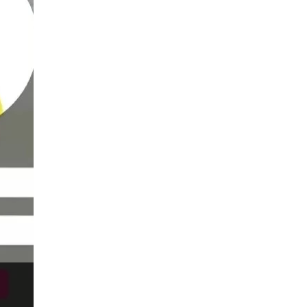
China Yuan
Chinese Yuan
Correlation Matrix
D1
DXY
Dagangan forex
DailyFX
Doji
Dolar AS
Dollar Australia
Donald Trump
Donald Trump Twitter
EA
EA Agresif
EA tester
ECB
ECN
ECN Copytrade
EMA