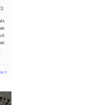
Jumlah dagangan
KDNK
Kalendar ekonomi
aiz
Kalender ekonomi
pan
Kesatuan Eropah
ksi
Kitaran pasaran
an
.
Kondratiev wave
Korelasi
LAK
London session
M15
M30
M5
jut
MA 200
MAM
MT4
Margin Call
Matawang
Memperkenalkan Broker