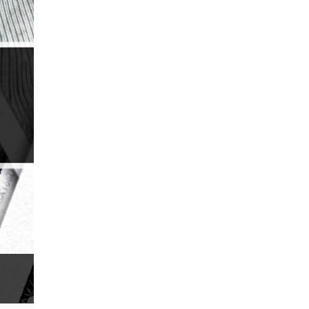
Fikiran perdagangan
Forex
Forex factory
Forex trading
ForexLive
GBP
GBP / JPY
GBP / USD
GBPJPY
GBPUSD
GDP
H1
H4
Henti Rugi
IB
ICO
IDR
Investing.com
Jack Schwager
Japanese candles
Jerman
Joe Biden
John Murphy