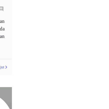
Australia
Average True Range
gan
nda
Bank Pusat
Berdagang sendiri
an
Berhenti
Berhenti Kerugian
Berhenti Rugi
Berita Forex
BoE
Bollinger Bands
jut
Brexit
Broker
Buy Limit
Buy Stop
CAD
CHF
COVID-19
CPI
Carta
Charles Dow
Cherry Blossom
China