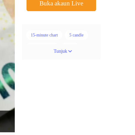
Buka akaun Live
15-minute chart
5 candle
50% stop loss
ADX
Tunjuk
ATR
AUD
Akaun cent
Alexander Elder
Ambil Keuntungan
Ambil Untung
Amerika Syarikat
Analisis teknikal
Android
Arah menaik
Asian session