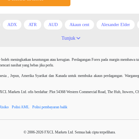
ADX
ATR
AUD
Akaun cent
Alexander Elder
id
Arah menaik
Asian session
Australia
Average True 
Tunjuk
i
Berita Forex
BoE
Bollinger Bands
Brexit
Broke
 boleh meningkatkan keuntungan atau kerugian. Perdagangan Forex pada margin membawa tahap
harles Dow
Cherry Blossom
China
China Yuan
Chinese
ncari nasihat yang bebas jika perlu.
r AS
Dollar Australia
Donald Trump
Donald Trump Twitter
ia , Jepun, Amerika Syarikat dan Kanada untuk membuka akaun perdagangan. Warganegara 
EUR
EUR / USD
EUR/AUD
EUR/USD
EURCHF
 Markets Ltd. ofis berdaftar: Plot 54368 Western Commercial Road, The Hub, Itowers, C
Expert Advisor
Expert Advisors
Expert advisor
FOMC
Risiko
Polisi AML
Polisi pembayaran balik
agangan
Forex
Forex factory
Forex trading
ForexLive
H4
Henti Rugi
IB
ICO
IDR
Investing.com
© 2006-2026 FXCL Markets Ltd. Semua hak cipta terpelihara.