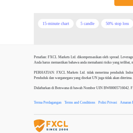
15-minute chart
5 candle
50% stop loss
Amerika Syarikat
Analisis teknikal
Andro
Berhenti
Berhenti Kerugian
Berhenti Rug
Penafian: FXCL Markets Ltd. dikompensasikan oleh spread. Leverage
CHF
COVID-19
CPI
Carta
C
Anda harus memastikan bahawa anda memahami risiko yang terlibat, me
Dagangan forex
DailyFX
Doji
Dola
PERHATIAN:
FXCL Markets Ltd. tidak menerima penduduk Indones
Penduduk dan warganegara yang disekat UN juga tidak akan diterima.
ECB
ECN
ECN Copytrade
EMA
Didaftarkan di Botswana di bawah Nombor UIN BW00005716042. FXCL
Elliott wave
Emas
Emosi
Euro
Terma Perdagangan
Terms and Conditions
Polisi Privasi
Amaran 
Fed Interest Rates
Fibonaci
Fikiran perd
GBPJPY
GBPUSD
GDP
H1