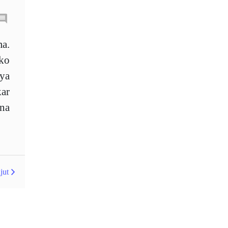
Australia
Average True Range
ma.
iko
Bank Pusat
Berdagang sendiri
nya
Berhenti
Berhenti Kerugian
ar
Berhenti Rugi
Berita Forex
ana
BoE
Bollinger Bands
Brexit
Broker
Buy Limit
Buy Stop
jut
CAD
CHF
COVID-19
CPI
Carta
Charles Dow
Cherry Blossom
China