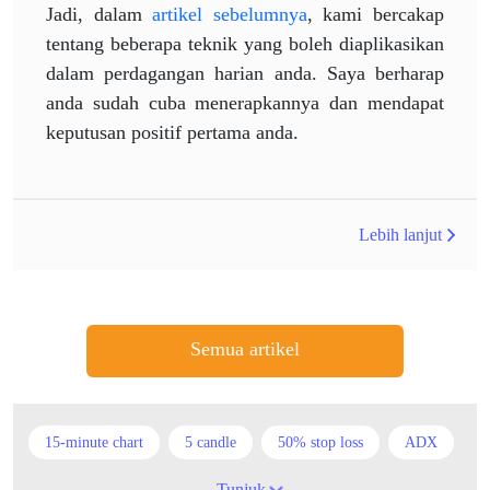
Jadi, dalam
artikel sebelumnya
, kami bercakap
tentang beberapa teknik yang boleh diaplikasikan
dalam perdagangan harian anda. Saya berharap
anda sudah cuba menerapkannya dan mendapat
keputusan positif pertama anda.
Lebih lanjut
Semua artikel
15-minute chart
5 candle
50% stop loss
ADX
ATR
AUD
Akaun cent
Alexander Elder
Tunjuk