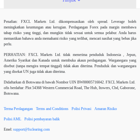
Ambil Keuntungan
Ambil Untung
Amerika Syarikat
Penafian: FXCL Markets Ltd. dikompensasikan oleh spread. Leverage boleh
Analisis teknikal
Android
Arah menaik
meningkatkan keuntungan atau kerugian. Perdagangan Forex pada margin membawa
tahap risiko yang tinggi, dan mungkin tidak sesuai untuk semua pelabur. Anda harus
Asian session
Australia
Average True Range
memastikan bahawa anda memahami risiko yang terlibat, mencari nasihat yang bebas jika
perlu.
Bank Pusat
Berdagang sendiri
Berhenti
PERHATIAN:
FXCL Markets Ltd. tidak menerima penduduk Indonesia , Jepun,
Amerika Syarikat dan Kanada untuk membuka akaun perdagangan. Warganegara yang
Berhenti Kerugian
Berhenti Rugi
Berita Forex
disebut (tanpa mengira tempat tinggal) tidak akan diterima. Penduduk dan warganegara
yang disekat UN juga tidak akan diterima.
BoE
Bollinger Bands
Brexit
Broker
Didaftarkan di Botswana di bawah Nombor UIN BW00005716042. FXCL Markets Ltd.
ofis berdaftar: Plot 54368 Western Commercial Road, The Hub, Itowers, Cbd, Gaborone,
Buy Limit
Buy Stop
CAD
CHF
Botswana.
COVID-19
CPI
Carta
Charles Dow
Terma Perdagangan
Terms and Conditions
Polisi Privasi
Amaran Risiko
Cherry Blossom
China
China Yuan
Polisi AML
Polisi pembayaran balik
Chinese Yuan
Correlation Matrix
D1
DXY
Emel:
support
@
fxclearing
.
com