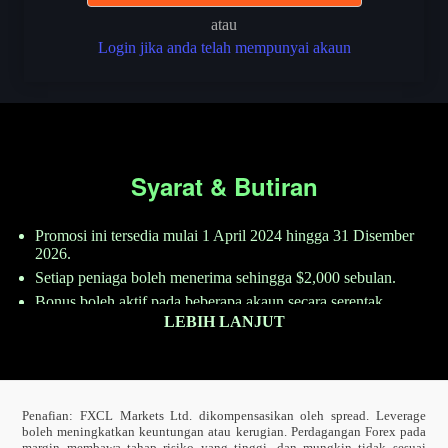
atau
Login jika anda telah mempunyai akaun
Syarat & Butiran
Promosi ini tersedia mulai 1 April 2024 hingga 31 Disember
2026.
Setiap peniaga boleh menerima sehingga $2,000 sebulan.
Bonus boleh aktif pada beberapa akaun secara serentak.
LEBIH LANJUT
Bonus boleh ditambahkan ke akaun yang sama beberapa kali
sebaik sahaja bonus sebelumnya telah dibatalkan atau ditarik
balik.
Bonus boleh dikeluarkan setelah menyelesaikan pusingan
perdagangan (dalam lot) yang sama dengan 20% dari saiz
Penafian: FXCL Markets Ltd. dikompensasikan oleh spread. Leverage
Sedia
bonus dalam USD.
boleh meningkatkan keuntungan atau kerugian. Perdagangan Forex pada
Tertakluk kepada
Syarat-syarat umum/am Rebat dan Bonus
.
margin membawa tahap risiko yang tinggi, dan mungkin tidak sesuai