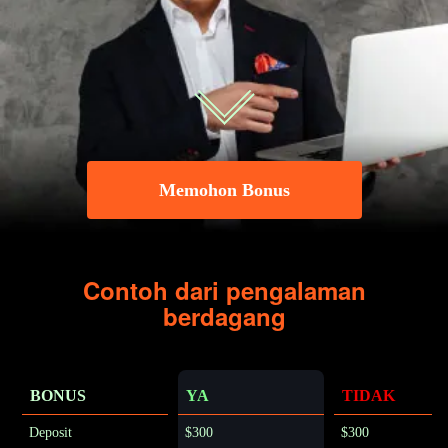
Memohon Bonus
Contoh dari pengalaman
berdagang
BONUS
YA
TIDAK
Deposit
$300
$300