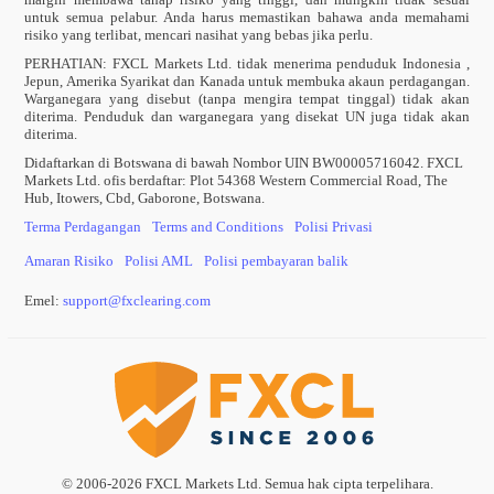
mendapatkan
untuk semua pelabur. Anda harus memastikan bahawa anda memahami
keuntungan?
risiko yang terlibat, mencari nasihat yang bebas jika perlu.
PERHATIAN:
FXCL Markets Ltd. tidak menerima penduduk Indonesia ,
Minta
Jepun, Amerika Syarikat dan Kanada untuk membuka akaun perdagangan.
bonus
Warganegara yang disebut (tanpa mengira tempat tinggal) tidak akan
diterima. Penduduk dan warganegara yang disekat UN juga tidak akan
sekarang!
diterima.
Didaftarkan di Botswana di bawah Nombor UIN BW00005716042. FXCL
Markets Ltd. ofis berdaftar: Plot 54368 Western Commercial Road, The
Minta Bonus
Hub, Itowers, Cbd, Gaborone, Botswana.
Terma Perdagangan
Terms and Conditions
Polisi Privasi
Amaran Risiko
Polisi AML
Polisi pembayaran balik
Emel:
support
@
fxclearing
.
com
© 2006-2026 FXCL Markets Ltd. Semua hak cipta terpelihara.