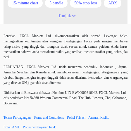
15-minute chart
5 candle
50% stop loss
ADX
ATR
AUD
Akaun cent
Alexander Elder
Tunjuk
Ambil Keuntungan
Ambil Untung
Amerika Syarikat
Penafian: FXCL Markets Ltd. dikompensasikan oleh spread. Leverage boleh
Analisis teknikal
Android
Arah menaik
meningkatkan keuntungan atau kerugian. Perdagangan Forex pada margin membawa
tahap risiko yang tinggi, dan mungkin tidak sesuai untuk semua pelabur. Anda harus
Asian session
Australia
Average True Range
memastikan bahawa anda memahami risiko yang terlibat, mencari nasihat yang bebas jika
perlu.
Bank Pusat
Berdagang sendiri
Berhenti
PERHATIAN:
FXCL Markets Ltd. tidak menerima penduduk Indonesia , Jepun,
Amerika Syarikat dan Kanada untuk membuka akaun perdagangan. Warganegara yang
Berhenti Kerugian
Berhenti Rugi
Berita Forex
disebut (tanpa mengira tempat tinggal) tidak akan diterima. Penduduk dan warganegara
yang disekat UN juga tidak akan diterima.
BoE
Bollinger Bands
Brexit
Broker
Didaftarkan di Botswana di bawah Nombor UIN BW00005716042. FXCL Markets Ltd.
ofis berdaftar: Plot 54368 Western Commercial Road, The Hub, Itowers, Cbd, Gaborone,
Buy Limit
Buy Stop
CAD
CHF
Botswana.
COVID-19
CPI
Carta
Charles Dow
Terma Perdagangan
Terms and Conditions
Polisi Privasi
Amaran Risiko
Cherry Blossom
China
China Yuan
Polisi AML
Polisi pembayaran balik