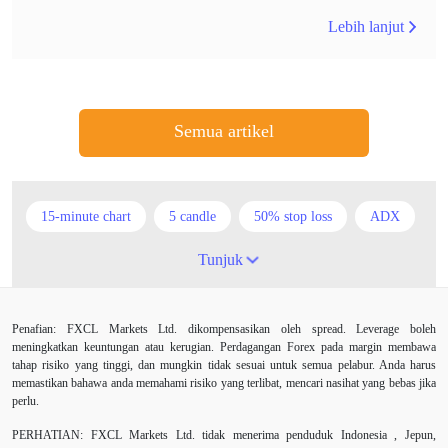
Lebih lanjut
Semua artikel
15-minute chart
5 candle
50% stop loss
ADX
ATR
AUD
Akaun cent
Alexander Elder
Tunjuk
Ambil Keuntungan
Ambil Untung
Amerika Syarikat
Penafian: FXCL Markets Ltd. dikompensasikan oleh spread. Leverage boleh
Analisis teknikal
Android
Arah menaik
meningkatkan keuntungan atau kerugian. Perdagangan Forex pada margin membawa
tahap risiko yang tinggi, dan mungkin tidak sesuai untuk semua pelabur. Anda harus
Asian session
Australia
Average True Range
memastikan bahawa anda memahami risiko yang terlibat, mencari nasihat yang bebas jika
perlu.
Bank Pusat
Berdagang sendiri
Berhenti
PERHATIAN:
FXCL Markets Ltd. tidak menerima penduduk Indonesia , Jepun,