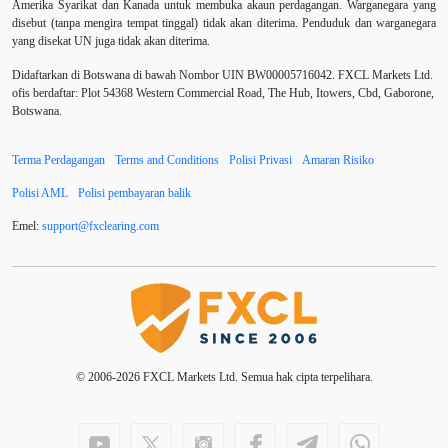
Amerika Syarikat dan Kanada untuk membuka akaun perdagangan. Warganegara yang
Berhenti Kerugian
Berhenti Rugi
Berita Forex
disebut (tanpa mengira tempat tinggal) tidak akan diterima. Penduduk dan warganegara
yang disekat UN juga tidak akan diterima.
BoE
Bollinger Bands
Brexit
Broker
Didaftarkan di Botswana di bawah Nombor UIN BW00005716042. FXCL Markets Ltd.
ofis berdaftar: Plot 54368 Western Commercial Road, The Hub, Itowers, Cbd, Gaborone,
Buy Limit
Buy Stop
CAD
CHF
Botswana.
COVID-19
CPI
Carta
Charles Dow
Terma Perdagangan
Terms and Conditions
Polisi Privasi
Amaran Risiko
Cherry Blossom
China
China Yuan
Polisi AML
Polisi pembayaran balik
Chinese Yuan
Correlation Matrix
D1
DXY
Emel:
support
@
fxclearing
.
com
Dagangan forex
DailyFX
Doji
Dolar AS
Dollar Australia
Donald Trump
Donald Trump Twitter
EA
EA Agresif
© 2006-2026 FXCL Markets Ltd. Semua hak cipta terpelihara.
EA tester
ECB
ECN
ECN Copytrade
EMA
EUR
EUR / USD
EUR/AUD