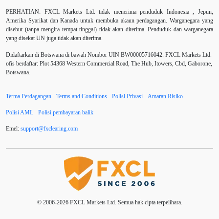
Bank Pusat
Berdagang sendiri
Berhenti
PERHATIAN:
FXCL Markets Ltd. tidak menerima penduduk Indonesia , Jepun,
Amerika Syarikat dan Kanada untuk membuka akaun perdagangan. Warganegara yang
Berhenti Kerugian
Berhenti Rugi
Berita Forex
disebut (tanpa mengira tempat tinggal) tidak akan diterima. Penduduk dan warganegara
yang disekat UN juga tidak akan diterima.
BoE
Bollinger Bands
Brexit
Broker
Didaftarkan di Botswana di bawah Nombor UIN BW00005716042. FXCL Markets Ltd.
ofis berdaftar: Plot 54368 Western Commercial Road, The Hub, Itowers, Cbd, Gaborone,
Buy Limit
Buy Stop
CAD
CHF
Botswana.
COVID-19
CPI
Carta
Charles Dow
Terma Perdagangan
Terms and Conditions
Polisi Privasi
Amaran Risiko
Cherry Blossom
China
China Yuan
Polisi AML
Polisi pembayaran balik
Chinese Yuan
Correlation Matrix
D1
DXY
Emel:
support
@
fxclearing
.
com
Dagangan forex
DailyFX
Doji
Dolar AS
Dollar Australia
Donald Trump
Donald Trump Twitter
EA
EA Agresif
© 2006-2026 FXCL Markets Ltd. Semua hak cipta terpelihara.
EA tester
ECB
ECN
ECN Copytrade