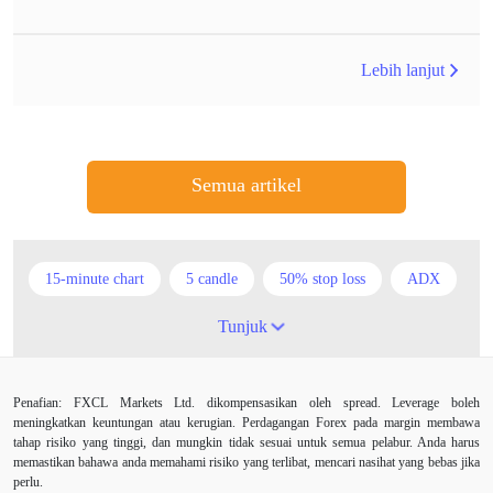
Lebih lanjut
Semua artikel
15-minute chart
5 candle
50% stop loss
ADX
ATR
AUD
Akaun cent
Alexander Elder
Tunjuk
Ambil Keuntungan
Ambil Untung
Amerika Syarikat
Penafian: FXCL Markets Ltd. dikompensasikan oleh spread. Leverage boleh
Analisis teknikal
Android
Arah menaik
meningkatkan keuntungan atau kerugian. Perdagangan Forex pada margin membawa
tahap risiko yang tinggi, dan mungkin tidak sesuai untuk semua pelabur. Anda harus
Asian session
Australia
Average True Range
memastikan bahawa anda memahami risiko yang terlibat, mencari nasihat yang bebas jika
perlu.