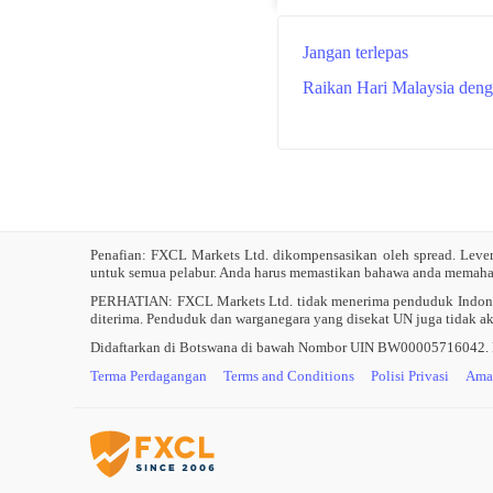
Jangan terlepas
Raikan Hari Malaysia den
Penafian: FXCL Markets Ltd. dikompensasikan oleh spread. Leve
untuk semua pelabur. Anda harus memastikan bahawa anda memahami 
PERHATIAN:
FXCL Markets Ltd. tidak menerima penduduk Indones
diterima. Penduduk dan warganegara yang disekat UN juga tidak ak
Didaftarkan di Botswana di bawah Nombor UIN BW00005716042. FXC
Terma Perdagangan
Terms and Conditions
Polisi Privasi
Ama