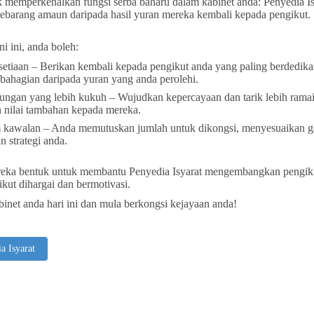
k memperkenalkan fungsi serba baharu dalam kabinet anda: Penyedia Is
ebarang amaun daripada hasil yuran mereka kembali kepada pengikut.
i ini, anda boleh:
setiaan – Berikan kembali kepada pengikut anda yang paling berdedika
bahagian daripada yuran yang anda perolehi.
ungan yang lebih kukuh – Wujudkan kepercayaan dan tarik lebih rama
nilai tambahan kepada mereka.
 kawalan – Anda memutuskan jumlah untuk dikongsi, menyesuaikan ga
n strategi anda.
direka bentuk untuk membantu Penyedia Isyarat mengembangkan pengik
kut dihargai dan bermotivasi.
inet anda hari ini dan mula berkongsi kejayaan anda!
a Isyarat