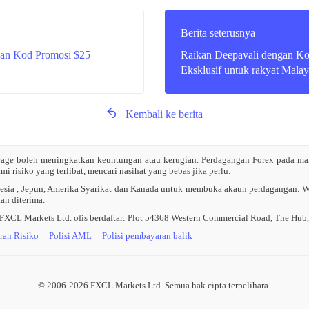
Berita seterusnya
gan Kod Promosi $25
Raikan Deepavali dengan K
Eksklusif untuk rakyat Malay
Kembali ke berita
rage boleh meningkatkan keuntungan atau kerugian. Perdagangan Forex pada mar
risiko yang terlibat, mencari nasihat yang bebas jika perlu.
ia , Jepun, Amerika Syarikat dan Kanada untuk membuka akaun perdagangan. War
an diterima.
L Markets Ltd. ofis berdaftar: Plot 54368 Western Commercial Road, The Hub, 
ran Risiko
Polisi AML
Polisi pembayaran balik
© 2006-2026 FXCL Markets Ltd. Semua hak cipta terpelihara.