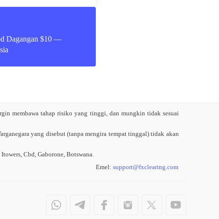
od Dagangan $10 —
sia
gin membawa tahap risiko yang tinggi, dan mungkin tidak sesuai
ganegara yang disebut (tanpa mengira tempat tinggal) tidak akan
Itowers, Cbd, Gaborone, Botswana.
Emel:
support
@
fxclearing
.
com