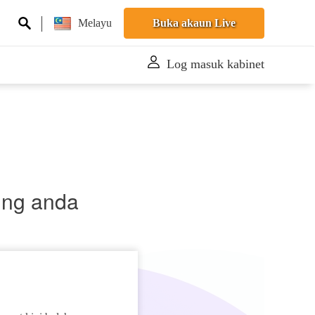
Melayu
Buka akaun Live
Log masuk kabinet
ing anda