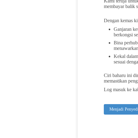
Kami teruja untu
membayar balik s
Dengan kemas kin
Ganjaran ke
berkongsi se
Bina perhub
menawarkan 
Kekal dalam
sesuai denga
Ciri baharu ini 
memastikan pengi
Log masuk ke kab
Menjadi Penyedi