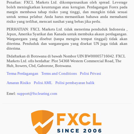
Penafian: FXCL Markets Ltd. dikompensasikan oleh spread. Leverage
boleh meningkatkan keuntungan atau kerugian. Perdagangan Forex pada
margin membawa tahap risiko yang tinggi, dan mungkin tidak sesuai
untuk semua pelabur. Anda harus memastikan bahawa anda memahami
risiko yang terlibat, mencari nasihat yang bebas jika perlu.
PERHATIAN:
FXCL Markets Ltd. tidak menerima penduduk Indonesia ,
Jepun, Amerika Syarikat dan Kanada untuk membuka akaun perdagangan.
Warganegara yang disebut (tanpa mengira tempat tinggal) tidak akan
diterima. Penduduk dan warganegara yang disekat UN juga tidak akan
diterima.
Didaftarkan di Botswana di bawah Nombor UIN BW00005716042. FXCL
Markets Ltd. ofis berdaftar: Plot 54368 Western Commercial Road, The
Hub, Itowers, Cbd, Gaborone, Botswana.
Terma Perdagangan
Terms and Conditions
Polisi Privasi
Amaran Risiko
Polisi AML
Polisi pembayaran balik
Emel:
support
@
fxclearing
.
com