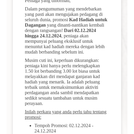
Peniaga yang dihormati,
Dalam pengumuman yang mendebarkan
yang pasti akan mengujakan pedagang di
seluruh dunia, promosi
Kad Hadiah untuk
Dagangan
yang dinanti-nantikan kembali
dengan rangsangan!
Dari 02.12.2024
hingga 24.12.2024
, peniaga akan
mempunyai peluang eksklusif untuk
menuntut kad hadiah mereka dengan lebih
mudah berbanding sebelum ini.
Musim cuti ini, keperluan dikurangkan:
peniaga kini hanya perlu melengkapkan
1.50 lot berbanding 3.00 lot biasa untuk
melayakkan diri mendapat ganjaran kad
hadiah yang menarik. Ia adalah peluang
terbaik untuk memaksimumkan aktiviti
perdagangan anda sambil mendapatkan
sedikit sesuatu tambahan untuk musim
perayaan.
Inilah perkara yang anda perlu tahu tentang
promosi:
Tempoh Promosi: 02.12.2024 -
24.12.2024