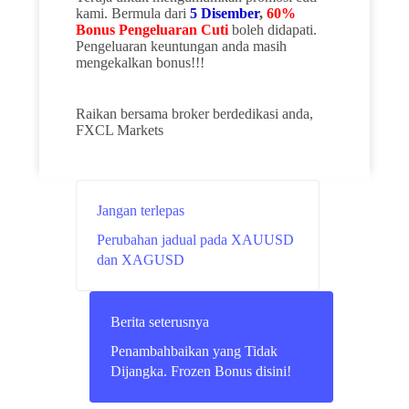
kami. Bermula dari
5 Disember
,
60%
Bonus Pengeluaran Cuti
boleh didapati.
Pengeluaran keuntungan anda masih
mengekalkan bonus!!!
Raikan bersama broker berdedikasi anda,
FXCL Markets
Jangan terlepas
Perubahan jadual pada XAUUSD
dan XAGUSD
Berita seterusnya
Penambahbaikan yang Tidak
Dijangka. Frozen Bonus disini!