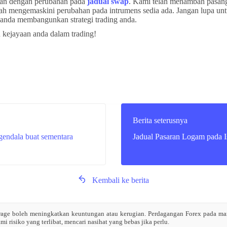
tian dengan perubahan pada
jadual swap
. Kami telah menambah pasan
lah mengemaskini perubahan pada intrumens sedia ada. Jangan lupa u
 anda membangunkan strategi trading anda.
kejayaan anda dalam trading!
Berita seterusnya
gendala buat sementara
Jadual Pasaran Logam pada I
Kembali ke berita
rage boleh meningkatkan keuntungan atau kerugian. Perdagangan Forex pada mar
risiko yang terlibat, mencari nasihat yang bebas jika perlu.